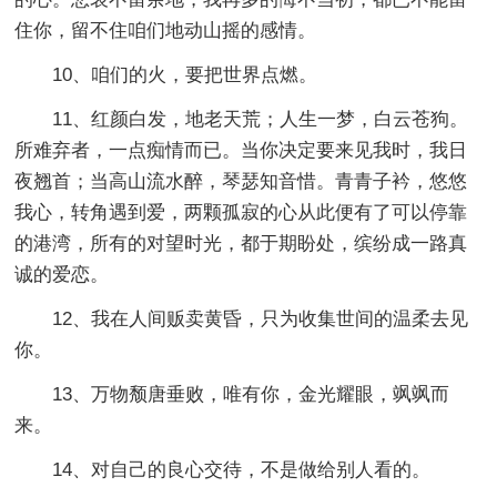
住你，留不住咱们地动山摇的感情。
10、咱们的火，要把世界点燃。
11、红颜白发，地老天荒；人生一梦，白云苍狗。
所难弃者，一点痴情而已。当你决定要来见我时，我日
夜翘首；当高山流水醉，琴瑟知音惜。青青子衿，悠悠
我心，转角遇到爱，两颗孤寂的心从此便有了可以停靠
的港湾，所有的对望时光，都于期盼处，缤纷成一路真
诚的爱恋。
12、我在人间贩卖黄昏，只为收集世间的温柔去见
你。
13、万物颓唐垂败，唯有你，金光耀眼，飒飒而
来。
14、对自己的良心交待，不是做给别人看的。