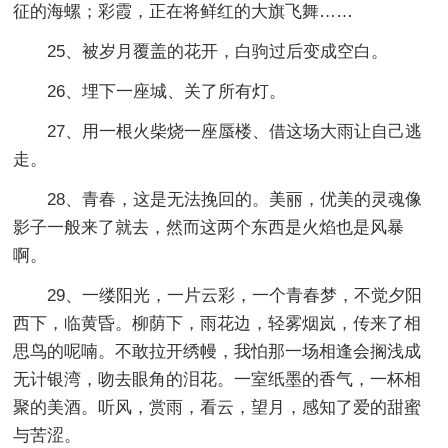
征的海螺；彩霞，正在将鲜红的大旗飞舞……
25、被岁月覆盖的花开，白驹过后变成空白。
26、埋下一座城、关了所有灯。
27、用一根火柴烧一座蜃楼、借这场大雨让自己逃
走。
28、青春，这是无法挽回的。美丽，优美的灵魂像
影子一般来了就去，然而这两个东西是火焰也是风暴
啊。
29、一缕阳光，一片云彩，一个青春梦，不觉夕阳
西下，临黄昏。柳荫下，雨花边，轻雾烟岚，传来了相
思鸟的呢喃。不敢拉开绣幔，我怕那一场相逢会搁浅成
无计银湾，吻去眼角的泪花。一室纸墨的香气，一杯相
聚的美酒。听风，赏雨，看云，望月，感知了爱的甜蜜
与苦涩。