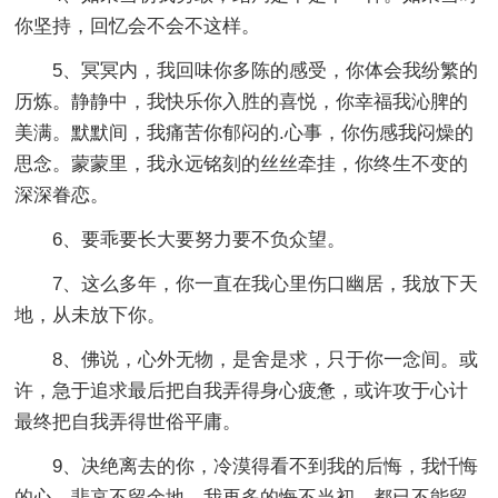
你坚持，回忆会不会不这样。
5、冥冥内，我回味你多陈的感受，你体会我纷繁的
历炼。静静中，我快乐你入胜的喜悦，你幸福我沁脾的
美满。默默间，我痛苦你郁闷的.心事，你伤感我闷燥的
思念。蒙蒙里，我永远铭刻的丝丝牵挂，你终生不变的
深深眷恋。
6、要乖要长大要努力要不负众望。
7、这么多年，你一直在我心里伤口幽居，我放下天
地，从未放下你。
8、佛说，心外无物，是舍是求，只于你一念间。或
许，急于追求最后把自我弄得身心疲惫，或许攻于心计
最终把自我弄得世俗平庸。
9、决绝离去的你，冷漠得看不到我的后悔，我忏悔
的心。悲哀不留余地，我再多的悔不当初，都已不能留