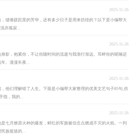
2025-11-26
光陰，缱倦蹉跎里的芳华，还有多少日子是用来彷徨的？以下是小编帮大
亦孤寂...
2025-11-26
的身影，抱紧你，不让你随时间的流逝与我渐行渐远。耳畔你的呢喃还
。漫漫长夜...
2025-11-26
们，他们理解错了人生。下面是小编帮大家整理的优美文艺句子85句,供
指，我的...
2025-11-26
。她是七月燎原火种的爆发，鲜红的军旗被信念点燃成不灭的火焰。一列
族挺拔的...