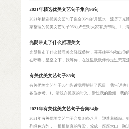
2021年精选优美文艺句子集合96句
2021年精选优美文艺句子集合96句岁月流水，流尽了
家整理的优美文艺句子96句,希望对大家有所帮助。1、清浅
光阴带走了什么哲理美文
光阴带走了什么哲理美文轻抚桑树，幕幕往事勾勒出你
在呼唤，星空之下，我等你，在这里默默伴你走过荒芜流年
有关优美文艺句子85句
有关优美文艺句子85句告诉我理解错了题目，我告诉他
各位参考。1、清浅亦孤寂的时光，滑过我的脸颊，我的手
2021年有关优美文艺句子合集84条
2021年有关优美文艺句子合集84条八月，塑造着巍峨
列绿色方阵，一根根挺直的脊梁，耸成一座座大山，融进民