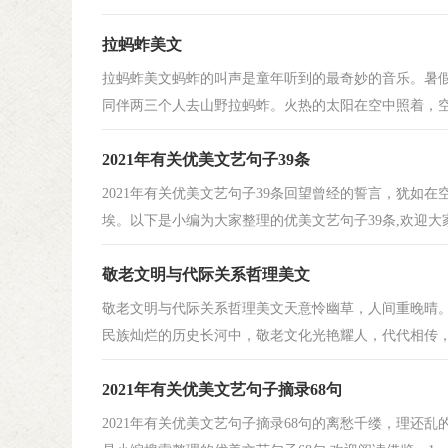
拉蚂蚱美文
拉蚂蚱美文蚂蚱的叫声是童年听到的最奇妙的音乐。暑
同伴两三个人去山野拉蚂蚱。火热的太阳在空中照着，空气
2021年有关优美文艺句子39条
2021年有关优美文艺句子39条回望曾经的誓言，犹如
埃。以下是小编为大家整理的优美文艺句子39条,欢迎大家借
敬老文明与代际关系哲理美文
敬老文明与代际关系哲理美文天意怜幽草，人间重晚晴
民族灿烂的历史长河中，敬老文化光艳耀人，代代相传，生
2021年有关优美文艺句子摘录68句
2021年有关优美文艺句子摘录68句的离愁千缕，理还