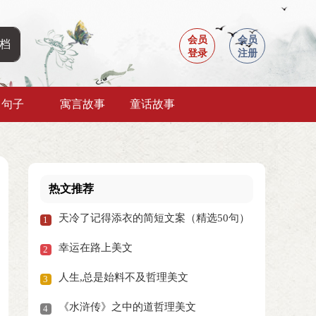
会员
会员
登录
注册
句子
寓言故事
童话故事
热文推荐
天冷了记得添衣的简短文案（精选50句）
1
幸运在路上美文
2
人生,总是始料不及哲理美文
3
《水浒传》之中的道哲理美文
4