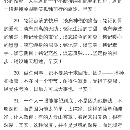
心的投影。人生就是一个不断接纳和抛弃的过程，就是
一段迎接冷眼嘲笑孤独前行的旅途。早安！
29、铭记点滴的快乐，淡忘神伤的痛苦；铭记刻骨
的爱恋，淡忘别离的无助；铭记生活的甘甜，淡忘奔波
的酸楚；铭记珍贵的友谊，淡忘纷争的冲突；铭记暖心
的恩惠，淡忘缠身的屈辱；铭记笑，淡忘哭；铭记牵
手，淡忘侧目；铭记充盈，淡忘孤独……坚定你的脚
步，铺设通天坦途。早安！
30、做任何事，都不要急于求回报。因为—— 播种
和收获，不在同一个季节，耐得住寂寞，受得了委屈，
经受住考验，日后方可成大事也。早安！
31、一个人一眼能够望到底，不是因为他肤浅，不
够深刻，而是因为他太简单，太纯净。这样的简单和纯
净，让人敬仰；有的人云山雾罩，看起来很复杂，很有
深度，其实，这种深度，并不是灵魂的深度，而是城府