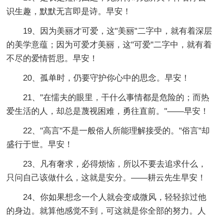
识生趣，默默无言即是诗。早安！
19、因为美丽才可爱，这"美丽"二字中，就有着深层
的美学意蕴；因为可爱才美丽，这"可爱"二字中，就有着
不尽的爱情哲思。早安！
20、孤单时，仍要守护你心中的思念。早安！
21、"在懦夫的眼里，干什么事情都是危险的；而热
爱生活的人，却总是蔑视困难，勇往直前。"——早安！
22、"高言"不是一般俗人所能理解接受的。"俗言"却
盛行于世。早安！
23、凡有奢求，必得烦恼，所以不要去追求什么，
只问自己该做什么，这就是安分。——耕云先生早安！
24、你如果想念一个人就会变成微风，轻轻掠过他
的身边。就算他感觉不到，可这就是你全部的努力。人