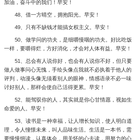
加油，奋斗中的我们！早安！
48、借一方晴空，拥抱阳光。早安！
49、只有不缺钱才能搞女权主义。早安！
50、做学问的功夫，是细嚼慢咽的功夫。好比吃饭
一样，要嚼得烂，方好消化，才会对人体有益。早安！
51、总会有人说你好，也会有人说你不好，但只要
做人做事问心无愧，手绘头像点我就不必执着于他人的
评判，动漫头像无须看别人的眼神，情感语录不必一味
讨好别人，那样会使自己活得更累。早安！
52、能驾驭你的人，其实就是你心甘情愿，视如生
命爱的人。早安！
53、读书是一种幸福，让人增长知识，使人明白道
理，令人憧憬未来，叫人品味生活。生活是一本书，需
要慢慢细读，认真体会，用关怀的心去读，用努力的心