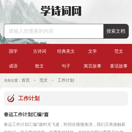
国学
古诗词
经典美文
文学
范文
成语
散文
句子
寓言故事
童话故事
首页
范文
工作计划
当前位置：
>
>
工作计划
春运工作计划汇编7篇
春运工作计划汇编7篇时光飞逝，时间在慢慢推演，我们又将接触新