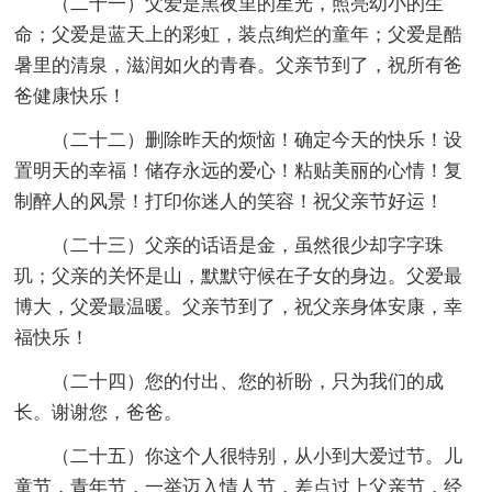
（二十一）父爱是黑夜里的星光，照亮幼小的生
命；父爱是蓝天上的彩虹，装点绚烂的童年；父爱是酷
暑里的清泉，滋润如火的青春。父亲节到了，祝所有爸
爸健康快乐！
（二十二）删除昨天的烦恼！确定今天的快乐！设
置明天的幸福！储存永远的爱心！粘贴美丽的心情！复
制醉人的风景！打印你迷人的笑容！祝父亲节好运！
（二十三）父亲的话语是金，虽然很少却字字珠
玑；父亲的关怀是山，默默守候在子女的身边。父爱最
博大，父爱最温暖。父亲节到了，祝父亲身体安康，幸
福快乐！
（二十四）您的付出、您的祈盼，只为我们的成
长。谢谢您，爸爸。
（二十五）你这个人很特别，从小到大爱过节。儿
童节，青年节，一举迈入情人节，差点过上父亲节，经