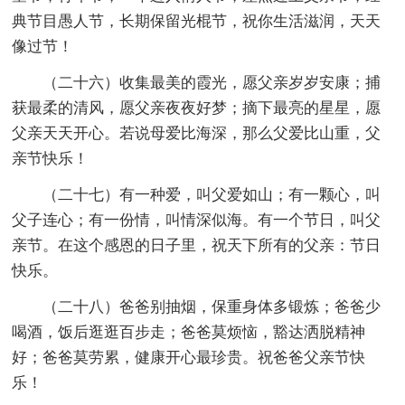
典节目愚人节，长期保留光棍节，祝你生活滋润，天天
像过节！
（二十六）收集最美的霞光，愿父亲岁岁安康；捕
获最柔的清风，愿父亲夜夜好梦；摘下最亮的星星，愿
父亲天天开心。若说母爱比海深，那么父爱比山重，父
亲节快乐！
（二十七）有一种爱，叫父爱如山；有一颗心，叫
父子连心；有一份情，叫情深似海。有一个节日，叫父
亲节。在这个感恩的日子里，祝天下所有的父亲：节日
快乐。
（二十八）爸爸别抽烟，保重身体多锻炼；爸爸少
喝酒，饭后逛逛百步走；爸爸莫烦恼，豁达洒脱精神
好；爸爸莫劳累，健康开心最珍贵。祝爸爸父亲节快
乐！