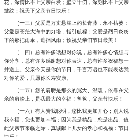
花，深情比不上父亲白发；壁立千仞，深刻比不上父亲
皱纹；祝天下父亲节日快乐！
（十三）父爱是万丈悬崖上的长青藤，永不枯萎；
父爱是苍茫大海中的灯塔，指引航程；父爱是烈日炎炎
下的那把雨伞，遮挡风雨；预祝父亲们节日最美！
（十四）总有许多话想对你说，总有许多心情想与
你分享，总有许多感谢想对你表达，总有许多祝福想一
并送上。父亲今天是你的节日，千言万语也不能表达我
对你的爱，只愿你长寿安康。
（十五）您的肩膀是那么的宽大、温暖，依靠在父
亲的肩膀上，是我最大的幸福！爸爸，父亲节快乐！
（十六）有人赞我聪明，您比我更加开心；别人说
我幸福，您也更加幸福；因为我是精品，您是出品。值
此父亲节来临之际，真诚献上儿女的孝心和祝福：节日
快乐！