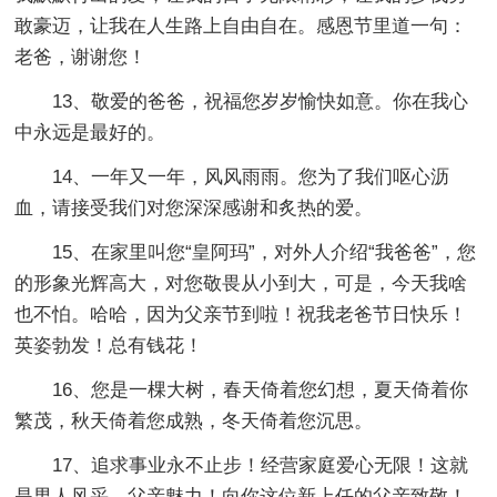
敢豪迈，让我在人生路上自由自在。感恩节里道一句：
老爸，谢谢您！
13、敬爱的爸爸，祝福您岁岁愉快如意。你在我心
中永远是最好的。
14、一年又一年，风风雨雨。您为了我们呕心沥
血，请接受我们对您深深感谢和炙热的爱。
15、在家里叫您“皇阿玛”，对外人介绍“我爸爸”，您
的形象光辉高大，对您敬畏从小到大，可是，今天我啥
也不怕。哈哈，因为父亲节到啦！祝我老爸节日快乐！
英姿勃发！总有钱花！
16、您是一棵大树，春天倚着您幻想，夏天倚着你
繁茂，秋天倚着您成熟，冬天倚着您沉思。
17、追求事业永不止步！经营家庭爱心无限！这就
是男人风采，父亲魅力！向你这位新上任的父亲致敬！