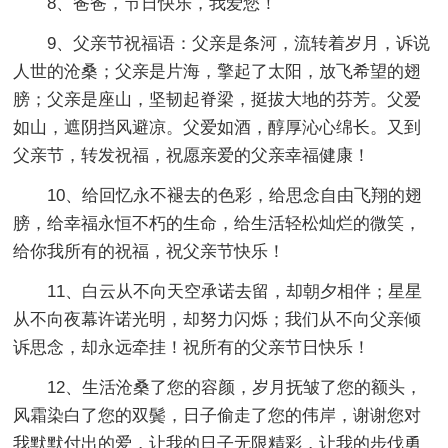
8、爸爸，节日快乐，我爱您！
9、父亲节祝福语：父亲是条河，流转着岁月，诉说
人世的沧桑；父亲是片海，擎起了太阳，放飞希望的翅
膀；父亲是座山，坚韧起脊梁，挺拔大地的芬芳。父爱
如山，遮阴挡风避凉。父爱如酒，醇厚沁心绵长。又到
父亲节，转发祝福，祝愿亲爱的父亲幸福健康！
10、给回忆永不褪去的色彩，给思念自由飞翔的翅
膀，给幸福永恒不朽的生命，给生活轻松灿烂的微笑，
给你我所有的祝福，祝父亲节快乐！
11、白云从不向天空承诺去留，却朝夕相伴；星星
从不向夜幕许诺光明，却努力闪烁；我们从不向父亲倾
诉思念，却永远牵挂！祝所有的父亲节日快乐！
12、生活沧桑了您的容颜，岁月抚皱了您的额头，
风霜染白了您的双鬓，日子偷走了您的伟岸，谢谢您对
我默默付出的爱，让我的日子无限精彩，让我的步伐勇